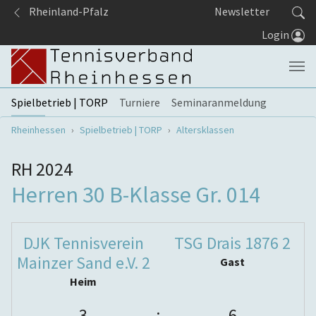
Springe zum Seiteninhalt
Rheinland-Pfalz
Newsletter
Login
Spielbetrieb | TORP
Turniere
Seminaranmeldung
Sie sind hier:
Rheinhessen
Spielbetrieb | TORP
Altersklassen
RH 2024
Herren 30 B-Klasse Gr. 014
DJK Tennisverein
TSG Drais 1876 2
Mainzer Sand e.V. 2
Gast
Heim
3
:
6