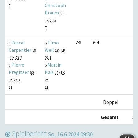
Christoph
7
Braum
17
·
LK 22.5
7
Pascal
Timo
7:6
6:4
1:
5
5
Carpentier
Weil
59
18
·
LK
·
LK 23.2
24.1
Pierre
Martin
6
6
Pregitzer
Naß
60
·
24
·
LK
LK 23.3
25
11
11
Doppel
1:
Gesamt
3:
Spielbericht
So, 16.6.2024 09:30