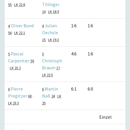
Tillinger
55
·
LK 22.8
14
·
LK 18.9
Oliver Bund
Julian
1:6
1:6
0:
4
4
Oechsle
56
·
LK 22.1
15
·
LK 19.3
Pascal
4:6
1:6
0:
5
5
Carpentier
Christoph
59
Braum
·
LK 23.2
17
·
LK 22.5
Pierre
Martin
6:1
6:0
1:
6
6
Pregitzer
Naß
60
·
24
·
LK
LK 23.3
25
Einzel
2: