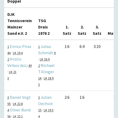
Doppel
DJK
Tennisverein
TSG
Mainzer
Drais
1.
2.
3.
Sand e.V. 2
1876 2
Satz
Satz
Satz
Matc
Enrico Piras
Julius
1:6
6:4
3:10
0:
1
1
Schmidt
44
·
LK 19.4
9
Hristo
2
·
LK 16.9
Velkov
Michael
(BUL)
49
2
Tillinger
·
LK 21
3
14
·
LK 18.9
3
Daniel Vogt
Julian
2:6
1:6
0:
3
3
Oechsle
55
·
LK 22.8
Oliver Bund
4
15
·
LK 19.3
56
·
LK 22.1
4