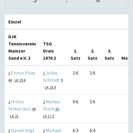
Einzel
DJK
Tennisverein
TSG
Mainzer
Drais
1.
2.
3.
Sand e.V. 2
1876 2
Satz
Satz
Satz
Matc
Enrico Piras
Julius
1:6
1:6
0:
1
1
Schmidt
44
·
LK 19.4
9
·
LK 16.9
Hristo
Markus
0:6
1:6
0:
2
2
Velkov
Stork
(BUL)
49
10
·
·
LK 21
LK 17.2
Daniel Vogt
Michael
6:3
6:4
1:
3
3