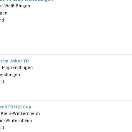
ün-Weiß Bingen
ngen
nd
r im Joker TP
 TP Sprendlingen
rendlingen
nd
er DTB U21 Cup
W Klein-Winternheim
ein-Winternheim
nd