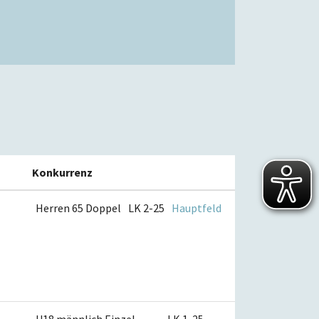
Konkurrenz
Herren 65 Doppel
LK 2-25
Hauptfeld
U18 männlich Einzel
LK 1-25