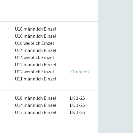
U18 männlich Einzel
U16 männlich Einzel
U16 weiblich Einzel
U14 männlich Einzel
U14 weiblich Einzel
U12 männlich Einzel
U12 weiblich Einzel
Gruppen
U11 männlich Einzel
U18 männlich Einzel
LK 1-25
U14 männlich Einzel
LK 1-25
U12 männlich Einzel
LK 1-25