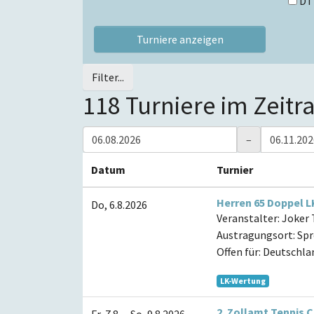
DTB
Filter...
118 Turniere im Zeit
–
Datum
Turnier
Herren 65 Doppel L
Do, 6.8.2026
Veranstalter: Joker
Austragungsort: Sp
Offen für: Deutschla
LK-Wertung
2. Zollamt Tennis 
Fr, 7.8.
–
So, 9.8.2026