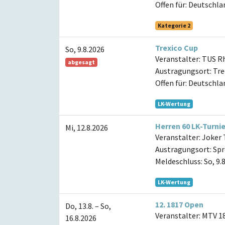
Offen für: Deutschla
Kategorie 2
Trexico Cup
So, 9.8.2026
Veranstalter: TUS R
abgesagt
Austragungsort: Tr
Offen für: Deutschla
LK-Wertung
Herren 60 LK-Turni
Mi, 12.8.2026
Veranstalter: Joker
Austragungsort: Sp
Meldeschluss: So, 9.
LK-Wertung
12. 1817 Open
Do, 13.8.
–
So,
Veranstalter: MTV 1
16.8.2026