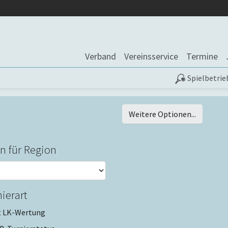
Verband
Vereinsservice
Termine
Spielbetrie
Weitere Optionen...
n für Region
ierart
t LK-Wertung