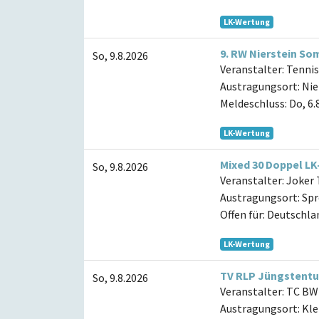
LK-Wertung
9. RW Nierstein So
So, 9.8.2026
Veranstalter: Tennis
Austragungsort: Nie
Meldeschluss: Do, 6.
LK-Wertung
Mixed 30 Doppel LK
So, 9.8.2026
Veranstalter: Joker
Austragungsort: Sp
Offen für: Deutschla
LK-Wertung
TV RLP Jüngstenturn
So, 9.8.2026
Veranstalter: TC B
Austragungsort: Kl