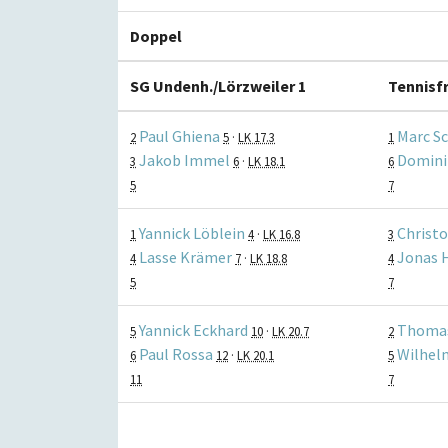
Doppel
SG Undenh./Lörzweiler 1
Tennisf
Paul Ghiena
Marc Sc
2
5
·
LK 17.3
1
Jakob Immel
Domini
3
6
·
LK 18.1
6
5
7
Yannick Löblein
Christ
1
4
·
LK 16.8
3
Lasse Krämer
Jonas 
4
7
·
LK 18.8
4
5
7
Yannick Eckhard
Thomas
5
10
·
LK 20.7
2
Paul Rossa
Wilhel
6
12
·
LK 20.1
5
11
7