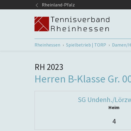
Springe zum Seiteninhalt
Rheinland-Pfalz
Sie sind hier:
Rheinhessen
Spielbetrieb | TORP
Damen/H
RH 2023
Herren B-Klasse Gr. 0
SG Undenh./Lörzw
Heim
4