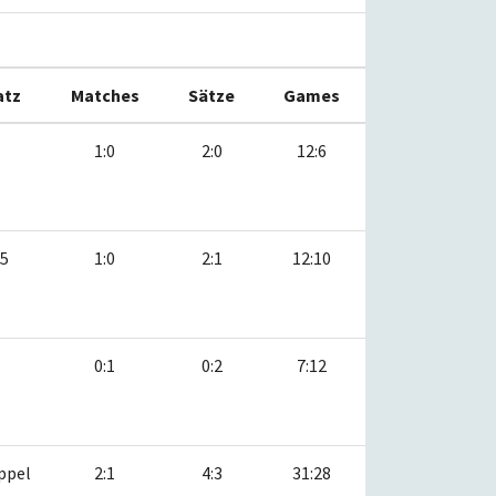
atz
Matches
Sätze
Games
1:0
2:0
12:6
:5
1:0
2:1
12:10
0:1
0:2
7:12
ppel
2:1
4:3
31:28