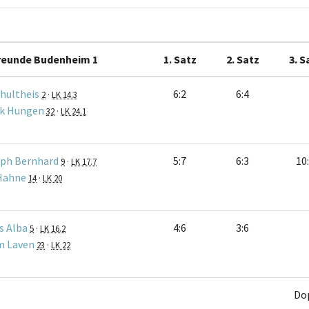
reunde Budenheim 1
1. Satz
2. Satz
3. S
hultheis
6:2
6:4
2
·
LK 14.3
k Hungen
32
·
LK 24.1
oph Bernhard
5:7
6:3
10
9
·
LK 17.7
Hahne
14
·
LK 20
 Alba
4:6
3:6
5
·
LK 16.2
m Laven
23
·
LK 22
Do