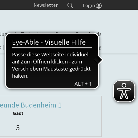
Newsletter
Login
Jugend
Trainerbörse
Presse
Downloads
b | TORP
Turniere
Seminaranmeldung
reunde Budenheim 1
Gast
5