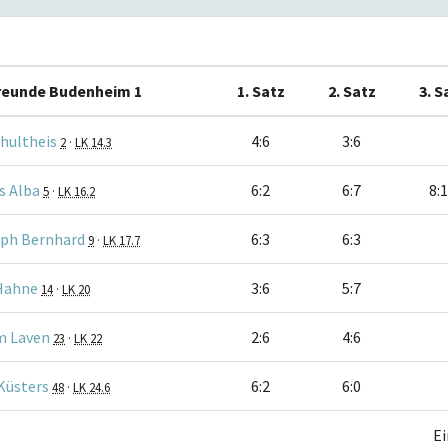
reunde Budenheim 1
1. Satz
2. Satz
3. S
hultheis
4:6
3:6
2
·
LK 14.3
 Alba
6:2
6:7
8:
5
·
LK 16.2
oph Bernhard
6:3
6:3
9
·
LK 17.7
Hahne
3:6
5:7
14
·
LK 20
m Laven
2:6
4:6
23
·
LK 22
Küsters
6:2
6:0
48
·
LK 24.6
Ei