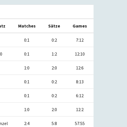
atz
Matches
Sätze
Games
0:1
0:2
7:12
10
0:1
1:2
12:10
1:0
2:0
12:6
0:1
0:2
8:13
0:1
0:2
6:12
1:0
2:0
12:2
nzel
2:4
5:8
57:55