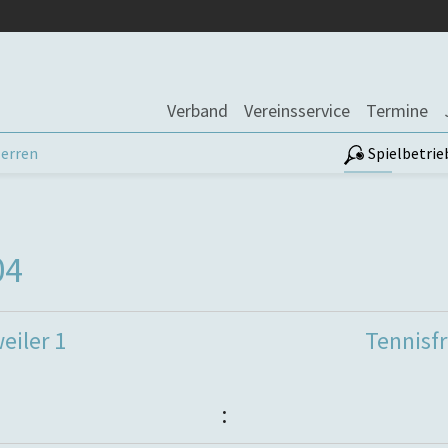
Verband
Vereinsservice
Termine
erren
Spielbetrie
04
eiler 1
Tennisf
: