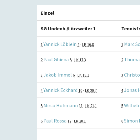
Einzel
SG Undenh./Lörzweiler 1
Tennisf
Yannick Löblein
Marc Sc
1
4
·
LK 16.8
1
Paul Ghiena
Thomas
2
5
·
LK 17.3
2
Jakob Immel
Christ
3
6
·
LK 18.1
3
Yannick Eckhard
Jonas 
4
10
·
LK 20.7
4
Mirco Hohmann
Wilhel
5
11
·
LK 21.1
5
Paul Rossa
Simon 
6
12
·
LK 20.1
6