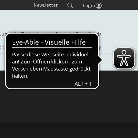
Newsletter
Login
Jugend
Trainerbörse
Presse
Downloads
b | TORP
Turniere
Seminaranmeldung