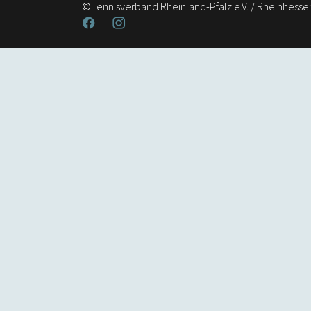
©Tennisverband Rheinland-Pfalz e.V. / Rheinhesse
Facebook
Instagram