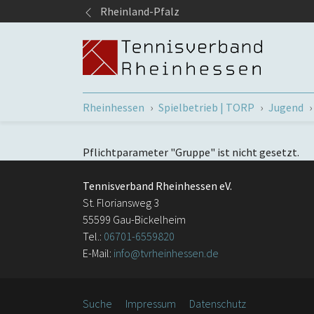
Springe zum Seiteninhalt
Rheinland-Pfalz
Sie sind hier:
Rheinhessen
Spielbetrieb | TORP
Jugend
Pflichtparameter "Gruppe" ist nicht gesetzt.
Tennisverband Rheinhessen eV.
St. Floriansweg 3
55599 Gau-Bickelheim
Tel.:
06701-6559820
E-Mail:
info@tvrheinhessen.de
Suche
Impressum
Datenschutz