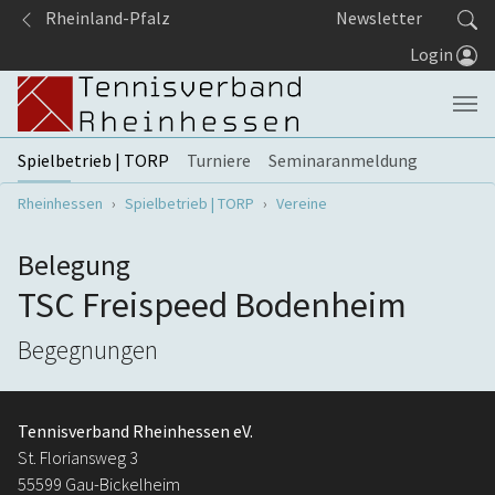
Springe zum Seiteninhalt
Rheinland-Pfalz
Newsletter
Login
Spielbetrieb | TORP
Turniere
Seminaranmeldung
Sie sind hier:
Rheinhessen
Spielbetrieb | TORP
Vereine
Belegung
TSC Freispeed Bodenheim
Begegnungen
Tennisverband Rheinhessen eV.
St. Floriansweg 3
55599 Gau-Bickelheim