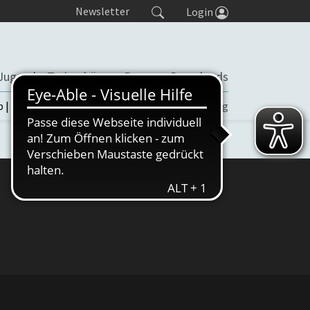
Newsletter
Login
Jugend
Trainerbörse
Presse
Downloads
b | TORP
Turniere
Seminaranmeldung