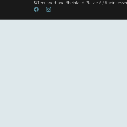
©Tennisverband Rheinland-Pfalz e.V. / Rheinhesse
Facebook
Instagram