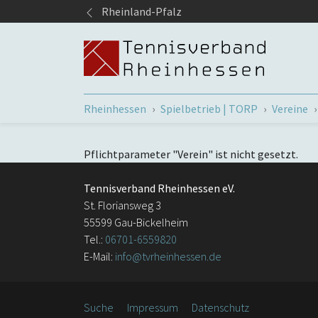
Springe zum Seiteninhalt
Rheinland-Pfalz
Sie sind hier:
Rheinhessen
Spielbetrieb | TORP
Vereine
Pflichtparameter "Verein" ist nicht gesetzt.
Tennisverband Rheinhessen eV.
St. Floriansweg 3
55599 Gau-Bickelheim
Tel.:
06701-6559820
E-Mail:
info@tvrheinhessen.de
Suche
Impressum
Datenschutz