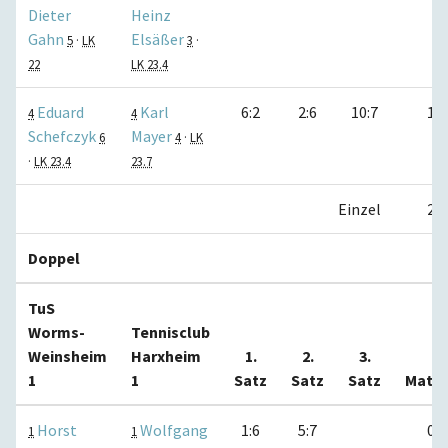
Dieter
Heinz
Gahn
Elsäßer
5
·
LK
3
·
22
LK 23.4
Eduard
Karl
6:2
2:6
10:7
1:0
4
4
Schefczyk
Mayer
6
4
·
LK
·
LK 23.4
23.7
Einzel
2:2
Doppel
TuS
Worms-
Tennisclub
Weinsheim
Harxheim
1.
2.
3.
1
1
Satz
Satz
Satz
Matc
Horst
Wolfgang
1:6
5:7
0:1
1
1