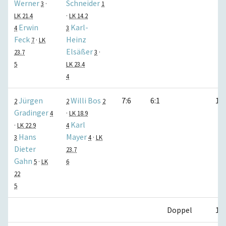
Werner
Schneider
3
·
1
LK 21.4
·
LK 14.2
Erwin
Karl-
4
3
Feck
Heinz
7
·
LK
Elsäßer
23.7
3
·
5
LK 23.4
4
Jürgen
Willi Bos
7:6
6:1
1:0
2
2
2
Gradinger
4
·
LK 18.9
Karl
·
LK 22.9
4
Hans
Mayer
3
4
·
LK
Dieter
23.7
Gahn
5
·
LK
6
22
5
Doppel
1:1