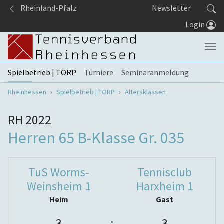
Springe zum Seiteninhalt
Rheinland-Pfalz
Newsletter
Login
Spielbetrieb | TORP
Turniere
Seminaranmeldung
Sie sind hier:
Rheinhessen
Spielbetrieb | TORP
Altersklassen
RH 2022
Herren 65 B-Klasse Gr. 035
TuS Worms-
Tennisclub
Weinsheim 1
Harxheim 1
Heim
Gast
3
:
3