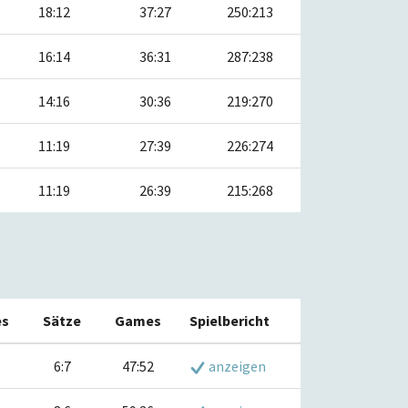
18:12
37:27
250:213
16:14
36:31
287:238
14:16
30:36
219:270
11:19
27:39
226:274
11:19
26:39
215:268
es
Sätze
Games
Spielbericht
6:7
47:52
anzeigen