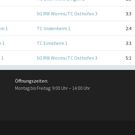
SG RW Worms/TC Osthofen 3
3:3
im 1
TC Undenheim 1
2:4
 1
TC Eimsheim 1
3:3
 1
SG RW Worms/TC Osthofen 3
5:1
Öffnungszeiten:
Montag bis Freitag: 9:00 Uhr – 14:00 Uhr