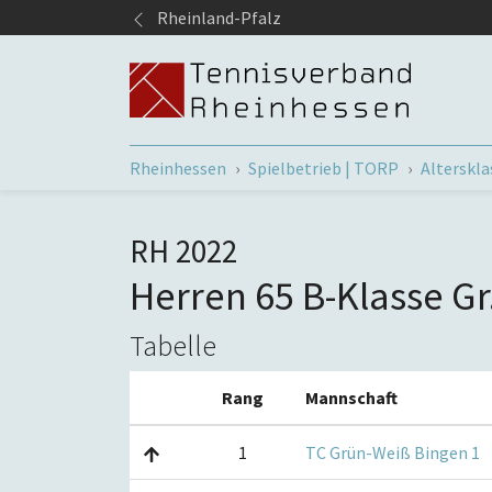
Springe zum Seiteninhalt
Rheinland-Pfalz
Sie sind hier:
Rheinhessen
Spielbetrieb | TORP
Alterskl
RH 2022
Herren 65 B-Klasse Gr
Tabelle
Rang
Mannschaft
1
TC Grün-Weiß Bingen 1