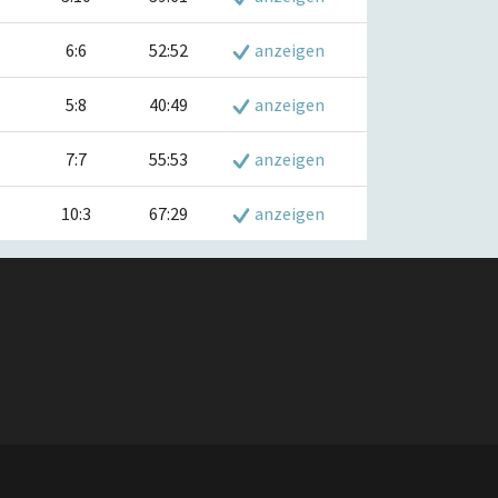
6:6
52:52
anzeigen
5:8
40:49
anzeigen
7:7
55:53
anzeigen
10:3
67:29
anzeigen