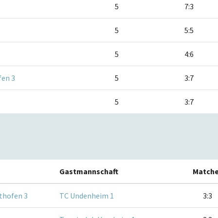
5
7:3
5
5:5
5
4:6
en 3
5
3:7
5
3:7
Gastmannschaft
Match
thofen 3
TC Undenheim 1
3:3