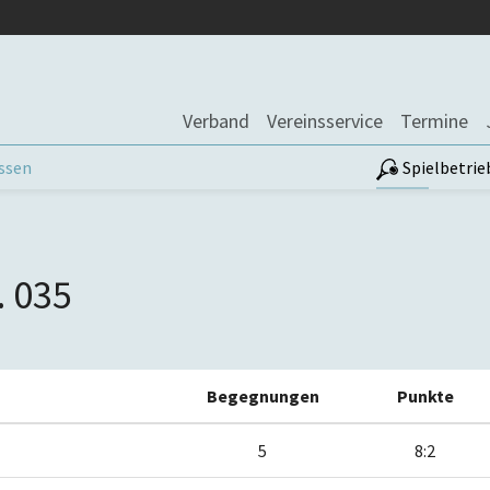
Verband
Vereinsservice
Termine
assen
Spielbetrie
. 035
Begegnungen
Punkte
5
8:2