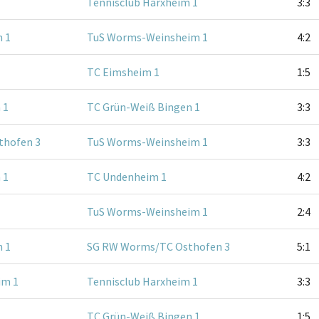
Tennisclub Harxheim 1
3:3
 1
TuS Worms-Weinsheim 1
4:2
TC Eimsheim 1
1:5
 1
TC Grün-Weiß Bingen 1
3:3
thofen 3
TuS Worms-Weinsheim 1
3:3
 1
TC Undenheim 1
4:2
TuS Worms-Weinsheim 1
2:4
 1
SG RW Worms/TC Osthofen 3
5:1
im 1
Tennisclub Harxheim 1
3:3
TC Grün-Weiß Bingen 1
1:5