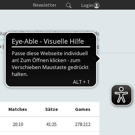
Newsletter
Login
Jugend
Trainerbörse
Presse
Downloads
b | TORP
Turniere
Seminaranmeldung
Matches
Sätze
Games
20:10
41:25
278:212