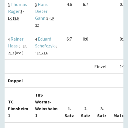
Thomas
Hans
4:6
6:7
0:1
3
3
Rüger
Dieter
3
·
Gahn
LK 18.6
5
·
LK
22
Rainer
Eduard
6:7
0:0
0:1
4
4
Haas
Schefczyk
6
·
LK
6
23.7
(w.o.)
·
LK 23.4
Einzel
1:3
Doppel
TuS
TC
Worms-
Eimsheim
Weinsheim
1.
2.
3.
1
1
Satz
Satz
Satz
Match