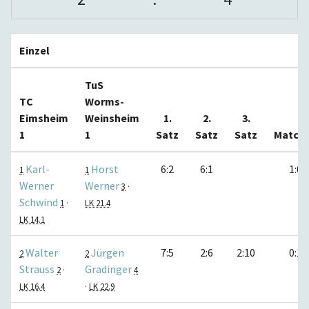
Einzel
TuS
TC
Worms-
Eimsheim
Weinsheim
1.
2.
3.
1
1
Satz
Satz
Satz
Match
Karl-
Horst
6:2
6:1
1:0
1
1
Werner
Werner
3
·
Schwind
1
·
LK 21.4
LK 14.1
Walter
Jürgen
7:5
2:6
2:10
0:1
2
2
Strauss
Gradinger
2
·
4
LK 16.4
·
LK 22.9