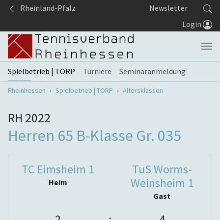
Springe zum Seiteninhalt
Rheinland-Pfalz
Newsletter
Login
Spielbetrieb | TORP
Turniere
Seminaranmeldung
Sie sind hier:
Rheinhessen
Spielbetrieb | TORP
Altersklassen
RH 2022
Herren 65 B-Klasse Gr. 035
TC Eimsheim 1
TuS Worms-
Weinsheim 1
Heim
Gast
2
:
4