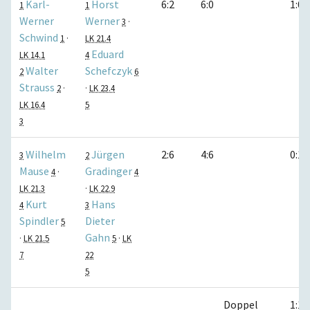
Karl-
Horst
6:2
6:0
1:0
1
1
Werner
Werner
3
·
Schwind
1
·
LK 21.4
Eduard
LK 14.1
4
Walter
Schefczyk
2
6
Strauss
2
·
·
LK 23.4
LK 16.4
5
3
Wilhelm
Jürgen
2:6
4:6
0:1
3
2
Mause
Gradinger
4
·
4
LK 21.3
·
LK 22.9
Kurt
Hans
4
3
Spindler
Dieter
5
Gahn
·
LK 21.5
5
·
LK
7
22
5
Doppel
1:1