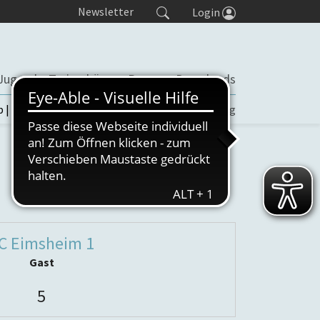
Newsletter
Login
Jugend
Trainerbörse
Presse
Downloads
b | TORP
Turniere
Seminaranmeldung
C Eimsheim 1
Gast
5