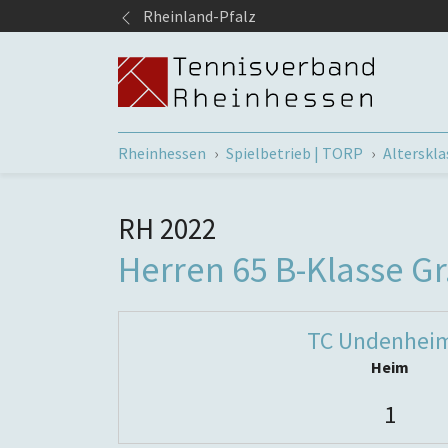
Springe zum Seiteninhalt
Rheinland-Pfalz
Sie sind hier:
Rheinhessen
Spielbetrieb | TORP
Alterskl
RH 2022
Herren 65 B-Klasse Gr
TC Undenhei
Heim
1