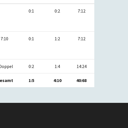
0:1
0:2
7:12
7:10
0:1
1:2
7:12
Doppel
0:2
1:4
14:24
esamt
1:5
4:10
40:68