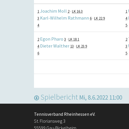
Joachim Moll
1
2
·
LK 16.3
1
Karl-Wilhelm Rathmann
3
6
·
LK 22.9
4
4
5
Egon Pharo
2
3
·
LK 18.1
2
Dieter Walther
4
13
·
LK 23.9
3
6
5
Spielbericht
Mi, 8.6.2022 11:00
Tennisverband Rheinhessen eV.
St. Floriansweg 3
55599 Gau-Bickelheim