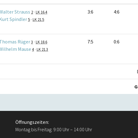
Walter Strauss
3:6
4:6
2
·
LK 16.4
Kurt Spindler
5
·
LK 21.5
Thomas Rüger
7:5
0:6
3
·
LK 18.6
Wilhelm Mause
4
·
LK 21.3
G
Öffnungszeiten:
Montag bis Freitag: 9:00 Uhr – 14:00 Uhr