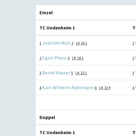
Einzel
TC Undenheim 1
T
Joachim Moll
1
2
·
LK 16.3
1
Egon Pharo
2
3
·
LK 18.1
2
Bernd Hauser
3
5
·
LK 22.1
3
Karl-Wilhelm Rathmann
4
6
·
LK 22.9
4
Doppel
TC Undenheim 1
T