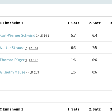
C Eimsheim 1
1. Satz
2. Satz
3
Karl-Werner Schwind
5:7
6:4
1
·
LK 14.1
Walter Strauss
6:3
7:5
2
·
LK 16.4
Thomas Rüger
1:6
0:6
3
·
LK 18.6
Wilhelm Mause
1:6
0:6
4
·
LK 21.3
C Eimsheim 1
1. Satz
2. Satz
3