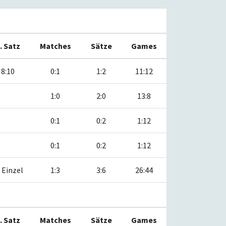
. Satz
Matches
Sätze
Games
8:10
0:1
1:2
11:12
1:0
2:0
13:8
0:1
0:2
1:12
0:1
0:2
1:12
Einzel
1:3
3:6
26:44
. Satz
Matches
Sätze
Games