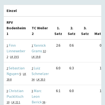
Einzel
RFV
Bodenheim
TC Weiler
1.
2.
3.
1
2
Satz
Satz
Satz
Match
Finn
Yannick
2:6
0:6
0:1
1
1
Linneweber
Grams
32
·
2
·
LK 19.5
LK 19.8
Sebastian
Luiz
6:0
6:3
1:0
2
2
Nguyen
Schmelzer
5
·
LK
20.8
34
·
LK 20.3
Christian
Marc
6:1
6:0
1:0
3
3
Pucklitsch
Leon
Berick
10
·
LK 22.1
36
·