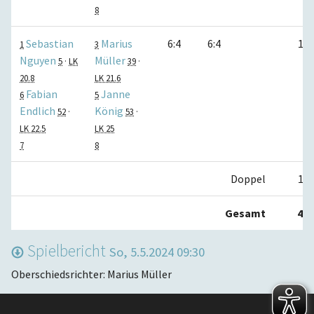
8
Sebastian
Marius
6:4
6:4
1:0
1
3
Nguyen
Müller
5
·
LK
39
·
20.8
LK 21.6
Fabian
Janne
6
5
Endlich
König
52
·
53
·
LK 22.5
LK 25
7
8
Doppel
1:2
Gesamt
4:5
Spielbericht
So, 5.5.2024 09:30
Oberschiedsrichter: Marius Müller