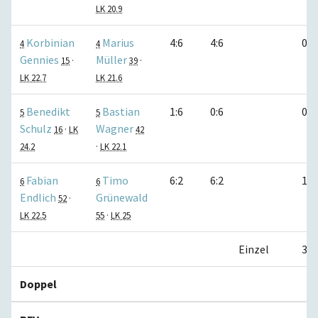
LK 20.9
Korbinian
Marius
4:6
4:6
0:1
4
4
Gennies
Müller
15
·
39
·
LK 22.7
LK 21.6
Benedikt
Bastian
1:6
0:6
0:1
5
5
Schulz
Wagner
16
·
LK
42
24.2
·
LK 22.1
Fabian
Timo
6:2
6:2
1:0
6
6
Endlich
Grünewald
52
·
LK 22.5
55
·
LK 25
Einzel
3:3
Doppel