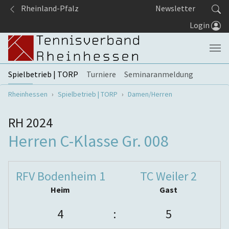
Springe zum Seiteninhalt
Rheinland-Pfalz
Newsletter
Login
Spielbetrieb | TORP
Turniere
Seminaranmeldung
Sie sind hier:
Rheinhessen
Spielbetrieb | TORP
Damen/Herren
RH 2024
Herren C-Klasse Gr. 008
RFV Bodenheim 1
TC Weiler 2
Heim
Gast
4
:
5