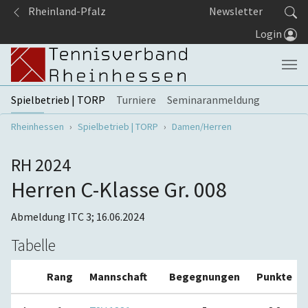
Springe zum Seiteninhalt
Rheinland-Pfalz
Newsletter
Login
Spielbetrieb | TORP
Turniere
Seminaranmeldung
Sie sind hier:
Rheinhessen
Spielbetrieb | TORP
Damen/Herren
RH 2024
Herren C-Klasse Gr. 008
Abmeldung ITC 3; 16.06.2024
Tabelle
Rang
Mannschaft
Begegnungen
Punkte