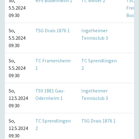
So,
RFV Bodenheim 1
TC Weiler 2
TSC
5.5.2024
Freis
09:30
Bode
So,
TSG Drais 1876 1
Ingelheimer
5.5.2024
Tennisclub 3
09:30
So,
TC Framersheim
TC Sprendlingen
5.5.2024
1
2
09:30
So,
TSV 1881 Gau-
Ingelheimer
12.5.2024
Odernheim 1
Tennisclub 3
09:30
So,
TC Sprendlingen
TSG Drais 1876 1
12.5.2024
2
09:30