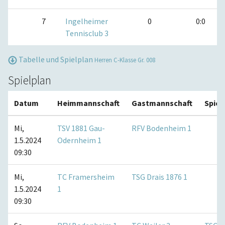
7
Ingelheimer
0
0:0
Tennisclub 3
Tabelle und Spielplan
Herren C-Klasse Gr. 008
Spielplan
Datum
Heimmannschaft
Gastmannschaft
Spiel
Mi,
TSV 1881 Gau-
RFV Bodenheim 1
1.5.2024
Odernheim 1
09:30
Mi,
TC Framersheim
TSG Drais 1876 1
1.5.2024
1
09:30