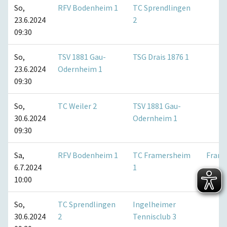
So,
RFV Bodenheim 1
TC Sprendlingen
23.6.2024
2
09:30
So,
TSV 1881 Gau-
TSG Drais 1876 1
23.6.2024
Odernheim 1
09:30
So,
TC Weiler 2
TSV 1881 Gau-
30.6.2024
Odernheim 1
09:30
Sa,
RFV Bodenheim 1
TC Framersheim
Fram
6.7.2024
1
10:00
So,
TC Sprendlingen
Ingelheimer
30.6.2024
2
Tennisclub 3