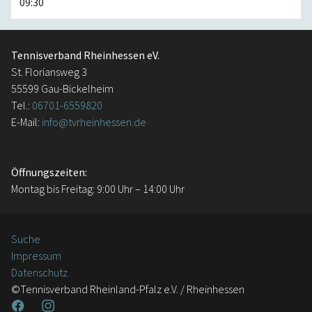
09:30
Tennisverband Rheinhessen eV.
St. Floriansweg 3
55599 Gau-Bickelheim
Tel.:
06701-6559820
E-Mail:
info@tvrheinhessen.de
Öffnungszeiten:
Montag bis Freitag: 9:00 Uhr – 14:00 Uhr
Suche
Impressum
Datenschutz
©Tennisverband Rheinland-Pfalz e.V. / Rheinhessen