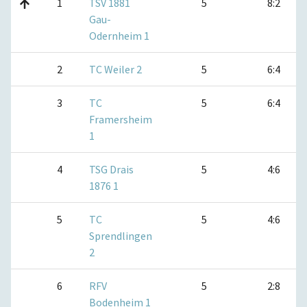
1
TSV 1881
5
8:2
Gau-
Odernheim 1
2
TC Weiler 2
5
6:4
3
TC
5
6:4
Framersheim
1
4
TSG Drais
5
4:6
1876 1
5
TC
5
4:6
Sprendlingen
2
6
RFV
5
2:8
Bodenheim 1