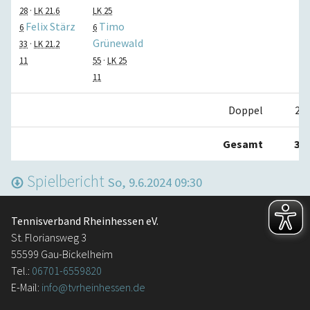
28
·
LK 21.6
LK 25
Felix Stärz
Timo
6
6
Grünewald
33
·
LK 21.2
11
55
·
LK 25
11
Doppel
2:1
Gesamt
3:6
Spielbericht
So, 9.6.2024 09:30
Tennisverband Rheinhessen eV.
St. Floriansweg 3
55599 Gau-Bickelheim
Tel.:
06701-6559820
E-Mail:
info@tvrheinhessen.de