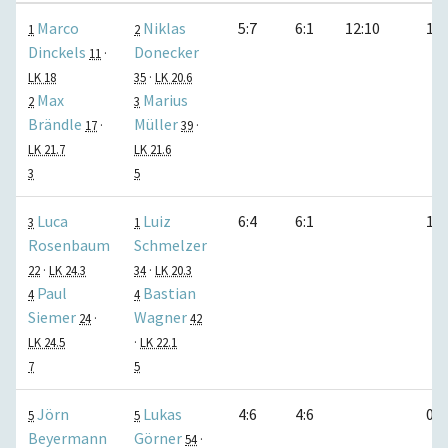
Marco
Niklas
5:7
6:1
12:10
1:0
1
2
Dinckels
Donecker
11
·
LK 18
35
·
LK 20.6
Max
Marius
2
3
Brändle
Müller
17
·
39
·
LK 21.7
LK 21.6
3
5
Luca
Luiz
6:4
6:1
1:0
3
1
Rosenbaum
Schmelzer
22
·
LK 24.3
34
·
LK 20.3
Paul
Bastian
4
4
Siemer
Wagner
24
·
42
LK 24.5
·
LK 22.1
7
5
Jörn
Lukas
4:6
4:6
0:1
5
5
Beyermann
Görner
54
·