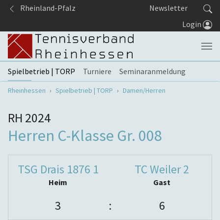
Springe zum Seiteninhalt
Rheinland-Pfalz
Newsletter
Login
Spielbetrieb | TORP
Turniere
Seminaranmeldung
Sie sind hier:
Rheinhessen
Spielbetrieb | TORP
Damen/Herren
RH 2024
Herren C-Klasse Gr. 008
TSG Drais 1876 1
TC Weiler 2
Heim
Gast
3
:
6