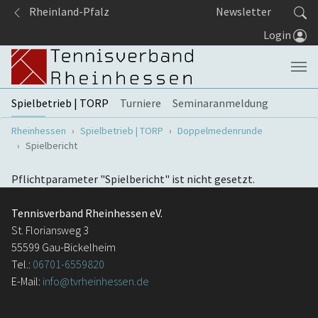
Springe zum Seiteninhalt
Rheinland-Pfalz
Newsletter
Login
Spielbetrieb | TORP
Turniere
Seminaranmeldung
Sie sind hier:
Rheinhessen
Spielbetrieb | TORP
Doppelmedenrunde
Spielbericht
Pflichtparameter "Spielbericht" ist nicht gesetzt.
Tennisverband Rheinhessen eV.
St. Floriansweg 3
55599 Gau-Bickelheim
Tel.:
06701-6559820
E-Mail:
info@tvrheinhessen.de