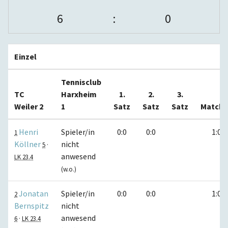
6
:
0
Einzel
Tennisclub
TC
Harxheim
1.
2.
3.
Weiler 2
1
Satz
Satz
Satz
Matche
Henri
Spieler/in
0:0
0:0
1:0
1
Köllner
nicht
5
·
anwesend
LK 23.4
(w.o.)
Jonatan
Spieler/in
0:0
0:0
1:0
2
Bernspitz
nicht
anwesend
6
·
LK 23.4