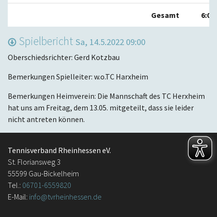
Gesamt
6:0
Spielbericht
Sa, 14.5.2022 09:00
Oberschiedsrichter: Gerd Kotzbau
Bemerkungen Spielleiter: w.o.TC Harxheim
Bemerkungen Heimverein: Die Mannschaft des TC Herxheim
hat uns am Freitag, dem 13.05. mitgeteilt, dass sie leider
nicht antreten können.
Tennisverband Rheinhessen eV.
St. Floriansweg 3
55599 Gau-Bickelheim
Tel.:
06701-6559820
E-Mail:
info@tvrheinhessen.de