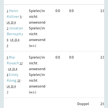
Henri
Spieler/in
0:0
0:0
1:0
1
Köllner
nicht
5
·
anwesend
LK 23.4
Jonatan
Spieler/in
2
Bernspitz
nicht
anwesend
6
·
LK 23.4
3
(w.o.)
Mia
Spieler/in
0:0
0:0
1:0
3
Kovach
nicht
12
anwesend
·
LK 23.4
Emily
Spieler/in
4
König
nicht
13
·
anwesend
LK 23.4
7
(w.o.)
Doppel
2:0