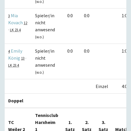
(w.o.)
Mia
Spieler/in
0:0
0:0
1:0
3
Kovach
nicht
12
anwesend
·
LK 23.4
(w.o.)
Emily
Spieler/in
0:0
0:0
1:0
4
König
nicht
13
·
anwesend
LK 23.4
(w.o.)
Einzel
4:0
Doppel
Tennisclub
TC
Harxheim
1.
2.
3.
Weiler 2
1
Satz
Satz
Satz
Matche