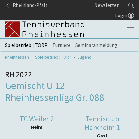
Springe zum Seiteninhalt
Rheinland-Pfalz
Newsletter
Login
Spielbetrieb | TORP
Turniere
Seminaranmeldung
Sie sind hier:
Rheinhessen
Spielbetrieb | TORP
Jugend
RH 2022
Gemischt U 12
Rheinhessenliga Gr. 088
TC Weiler 2
Tennisclub
Harxheim 1
Heim
Gast