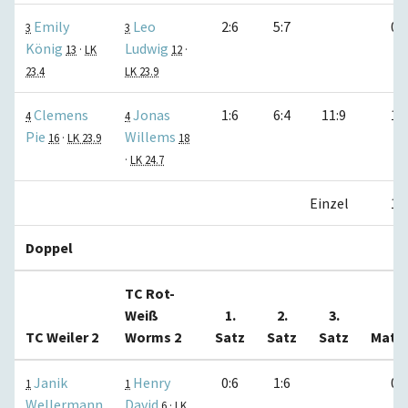
Emily
Leo
2:6
5:7
0:1
3
3
König
Ludwig
13
·
LK
12
·
23.4
LK 23.9
Clemens
Jonas
1:6
6:4
11:9
1:0
4
4
Pie
Willems
16
·
LK 23.9
18
·
LK 24.7
Einzel
1:3
Doppel
TC Rot-
Weiß
1.
2.
3.
TC Weiler 2
Worms 2
Satz
Satz
Satz
Matc
Janik
Henry
0:6
1:6
0:1
1
1
Wellermann
David
6
·
LK