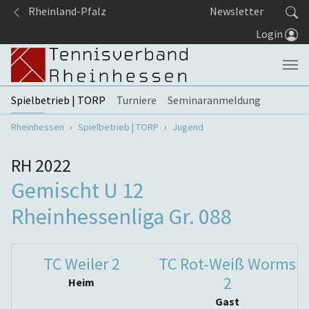
Springe zum Seiteninhalt
Rheinland-Pfalz
Newsletter
Login
Spielbetrieb | TORP
Turniere
Seminaranmeldung
Sie sind hier:
Rheinhessen
Spielbetrieb | TORP
Jugend
RH 2022
Gemischt U 12
Rheinhessenliga Gr. 088
TC Weiler 2
TC Rot-Weiß Worms
2
Heim
Gast