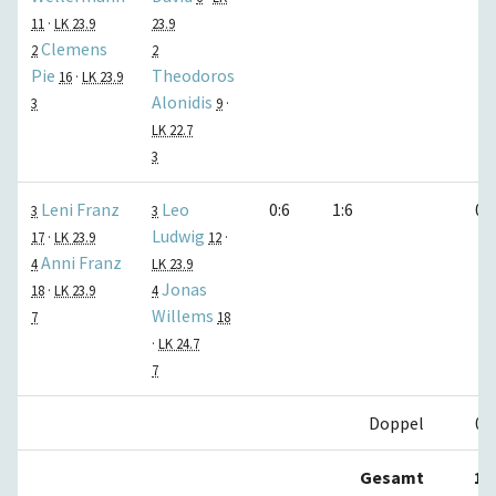
11
·
LK 23.9
23.9
Clemens
2
2
Pie
Theodoros
16
·
LK 23.9
Alonidis
3
9
·
LK 22.7
3
Leni Franz
Leo
0:6
1:6
0:1
3
3
Ludwig
17
·
LK 23.9
12
·
Anni Franz
4
LK 23.9
Jonas
18
·
LK 23.9
4
Willems
7
18
·
LK 24.7
7
Doppel
0:2
Gesamt
1:5