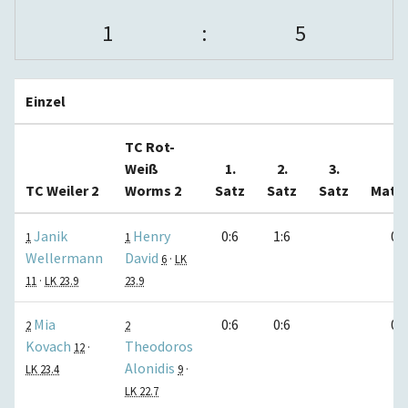
1
:
5
Einzel
TC Rot-
Weiß
1.
2.
3.
TC Weiler 2
Worms 2
Satz
Satz
Satz
Matc
Janik
Henry
0:6
1:6
0:1
1
1
Wellermann
David
6
·
LK
11
·
LK 23.9
23.9
Mia
0:6
0:6
0:1
2
2
Kovach
Theodoros
12
·
Alonidis
LK 23.4
9
·
LK 22.7