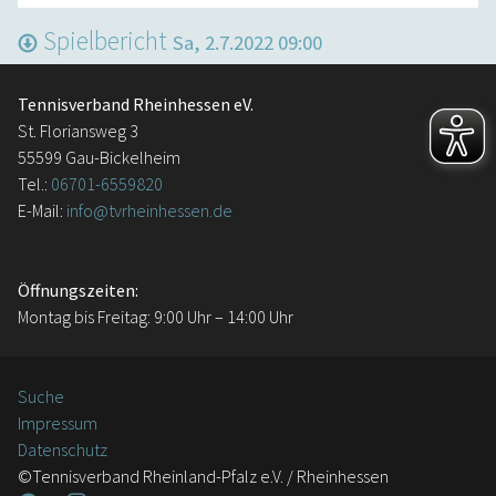
Spielbericht
Sa, 2.7.2022 09:00
Tennisverband Rheinhessen eV.
St. Floriansweg 3
55599 Gau-Bickelheim
Tel.:
06701-6559820
E-Mail:
info@tvrheinhessen.de
Öffnungszeiten:
Montag bis Freitag: 9:00 Uhr – 14:00 Uhr
Suche
Impressum
Datenschutz
©Tennisverband Rheinland-Pfalz e.V. / Rheinhessen