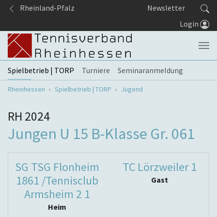
Springe zum Seiteninhalt
Rheinland-Pfalz
Newsletter
Login
Spielbetrieb | TORP
Turniere
Seminaranmeldung
Sie sind hier:
Rheinhessen
Spielbetrieb | TORP
Jugend
RH 2024
Jungen U 15 B-Klasse Gr. 061
SG TSG Flonheim
TC Lörzweiler 1
1861 /Tennisclub
Gast
Armsheim 2 1
Heim