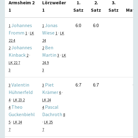
Armsheim 2
Lörzweiler
1.
2.
3.
1
1
Satz
Satz
Satz
Matc
Johannes
Jonas
6:0
6:0
1:
1
1
Fromm
Wiese
1
·
LK
1
·
LK
22.4
24
Johannes
Ben
2
2
Kinback
Martin
2
·
3
·
LK
LK 22.7
24.9
3
3
Valentin
Piet
6:7
6:7
0:
3
3
Hühnerfeld
Krämer
6
·
4
·
LK 23.2
LK 24
Theo
Pascal
4
4
Guckenbiehl
Dachroth
8
5
·
LK 24
·
LK 25
7
7