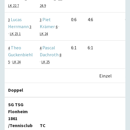
LK 22.7
24.9
Lucas
Piet
0:6
4:6
0:
3
3
Herrmann
Krämer
3
6
·
·
LK 23.1
LK 24
Theo
Pascal
6:1
6:1
1:
4
4
Guckenbiehl
Dachroth
8
5
·
LK 24
·
LK 25
Einzel
3:
Doppel
SG TSG
Flonheim
1861
/Tennisclub
TC