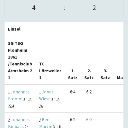
4
:
2
Einzel
SG TSG
Flonheim
1861
/Tennisclub
TC
Armsheim 2
Lörzweiler
1.
2.
3.
1
1
Satz
Satz
Satz
Matc
Johannes
Jonas
6:4
6:2
1:
1
1
Fromm
Wiese
1
·
LK
1
·
LK
22.4
24
Johannes
Ben
6:2
6:0
1:
2
2
Kinback
Martin
2
·
3
·
LK