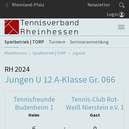
Springe zum Seiteninhalt
Rheinland-Pfalz
Newsletter
Login
Spielbetrieb | TORP
Turniere
Seminaranmeldung
Sie sind hier:
Rheinhessen
Spielbetrieb | TORP
Jugend
RH 2024
Jungen U 12 A-Klasse Gr. 066
Tennisfreunde
Tennis-Club Rot-
Budenheim 1
Weiß Nierstein e.V. 1
Heim
Gast
6
:
0