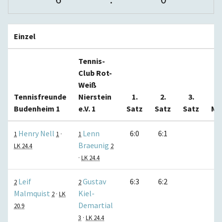
Einzel
Tennis-
Club Rot-
Weiß
Tennisfreunde
Nierstein
1.
2.
3.
Budenheim 1
e.V. 1
Satz
Satz
Satz
Ma
Henry Nell
Lenn
6:0
6:1
1
1
·
1
Braeunig
LK 24.4
2
·
LK 24.4
Leif
Gustav
6:3
6:2
2
2
Malmquist
Kiel-
2
·
LK
Demartial
20.9
3
·
LK 24.4