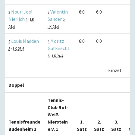
Nouri Joel
Valentin
6:0
6:0
3
3
Nierlich
Sander
4
·
LK
5
·
24.4
LK 24.4
Louis Madden
Moritz
6:0
6:0
4
4
Gutknecht
5
·
LK 23.6
6
·
LK 24.4
Einzel
Doppel
Tennis-
Club Rot-
Weiß
Tennisfreunde
Nierstein
1.
2.
3.
Budenheim 1
e.V. 1
Satz
Satz
Satz
Ma