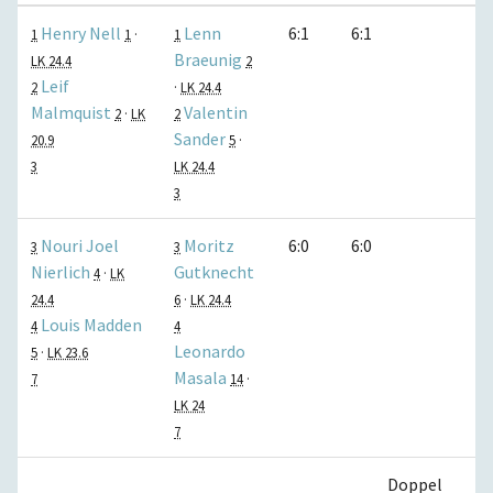
Henry Nell
Lenn
6:1
6:1
1
1
·
1
Braeunig
LK 24.4
2
Leif
2
·
LK 24.4
Malmquist
Valentin
2
·
LK
2
Sander
20.9
5
·
3
LK 24.4
3
Nouri Joel
Moritz
6:0
6:0
3
3
Nierlich
Gutknecht
4
·
LK
24.4
6
·
LK 24.4
Louis Madden
4
4
Leonardo
5
·
LK 23.6
Masala
7
14
·
LK 24
7
Doppel