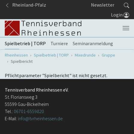
Springe zum Seiteninhalt
Rheinland-Pfalz
Newsletter
Login
Spielbetrieb | TORP
Turniere
Seminaranmeldung
Sie sind hier:
Rheinhessen
Spielbetrieb | TORP
Mixedrunde
Gruppe
Spielbericht
Pflichtparameter "Spielbericht" ist nicht gesetzt.
Tennisverband Rheinhessen eV.
St. Floriansweg 3
55599 Gau-Bickelheim
Tel.:
06701-6559820
E-Mail:
info@tvrheinhessen.de