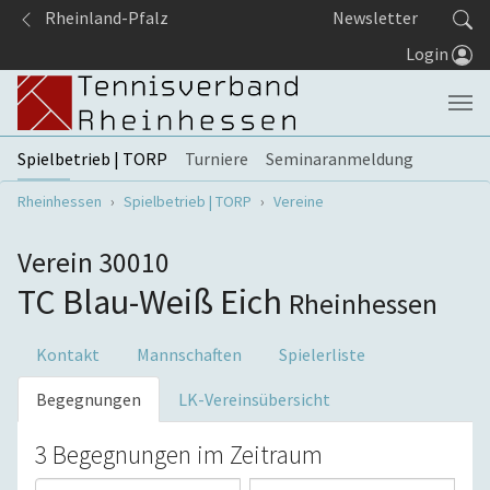
Springe zum Seiteninhalt
Rheinland-Pfalz
Newsletter
Login
Spielbetrieb | TORP
Turniere
Seminaranmeldung
Sie sind hier:
Rheinhessen
Spielbetrieb | TORP
Vereine
Verein 30010
TC Blau-Weiß Eich
Rheinhessen
Kontakt
Mannschaften
Spielerliste
Begegnungen
LK-Vereinsübersicht
3 Begegnungen im Zeitraum