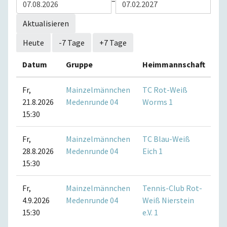
–
Aktualisieren
Heute
-7 Tage
+7 Tage
Datum
Gruppe
Heimmannschaft
Ga
Fr,
Mainzelmännchen
TC Rot-Weiß
TC
21.8.2026
Medenrunde 04
Worms 1
1
15:30
Fr,
Mainzelmännchen
TC Blau-Weiß
TC
28.8.2026
Medenrunde 04
Eich 1
Ki
15:30
1
Fr,
Mainzelmännchen
Tennis-Club Rot-
TC
4.9.2026
Medenrunde 04
Weiß Nierstein
1
15:30
e.V. 1