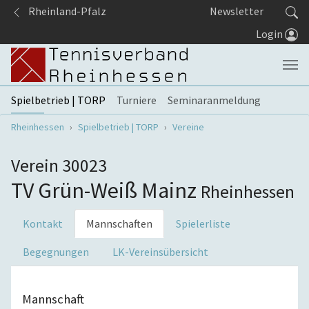
Springe zum Seiteninhalt
Rheinland-Pfalz
Newsletter
Login
Spielbetrieb | TORP
Turniere
Seminaranmeldung
Sie sind hier:
Rheinhessen
Spielbetrieb | TORP
Vereine
Verein 30023
TV Grün-Weiß Mainz
Rheinhessen
Kontakt
Mannschaften
Spielerliste
Begegnungen
LK-Vereinsübersicht
Mannschaft