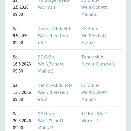
Sa,
TC Bürgerweide
SG Grün-
2.5.2026
Worms 1
Weiß/Schott
09:00
Mainz 2
Sa,
Tennis-Club Rot-
SG Grün-
9.5.2026
Weiß Nierstein
Weiß/Schott
09:00
e.V. 1
Mainz 2
Sa,
SG Grün-
Tennisclub
16.5.2026
Weiß/Schott
Nieder-Olm e.V. 1
09:00
Mainz 2
Sa,
Tennis-Club Rot-
SG Grün-
TC
13.6.2026
Weiß Nierstein
Weiß/Schott
Lör
09:00
e.V. 2
Mainz 2
Sa,
SG Grün-
TC Rot-Weiß
20.6.2026
Weiß/Schott
Worms 1
09:00
Mainz 2