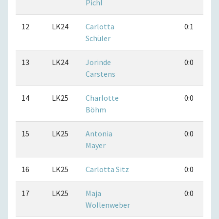
Pichl
12
LK24
Carlotta
0:1
Schüler
13
LK24
Jorinde
0:0
Carstens
14
LK25
Charlotte
0:0
Böhm
15
LK25
Antonia
0:0
Mayer
16
LK25
Carlotta Sitz
0:0
17
LK25
Maja
0:0
Wollenweber