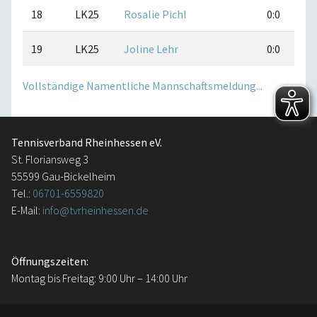
18
LK25
Rosalie Pichl
0:0
19
LK25
Joline Lehr
0:0
Vollständige Namentliche Mannschaftsmeldung...
Tennisverband Rheinhessen eV.
St. Floriansweg 3
55599 Gau-Bickelheim
Tel.:
06701-6559820
E-Mail:
info@tvrheinhessen.de
Öffnungszeiten:
Montag bis Freitag: 9:00 Uhr – 14:00 Uhr