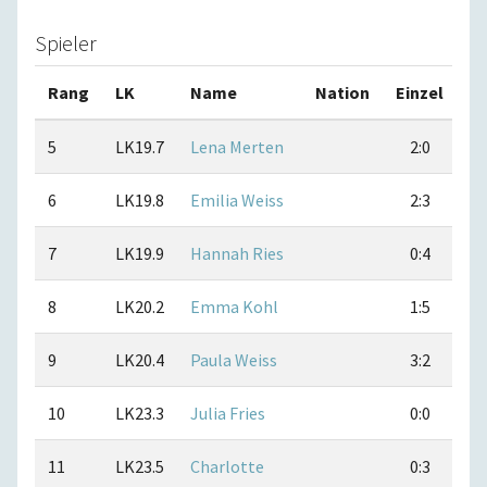
Spieler
Rang
LK
Name
Nation
Einzel
D
5
LK19.7
Lena Merten
2:0
6
LK19.8
Emilia Weiss
2:3
7
LK19.9
Hannah Ries
0:4
8
LK20.2
Emma Kohl
1:5
9
LK20.4
Paula Weiss
3:2
10
LK23.3
Julia Fries
0:0
11
LK23.5
Charlotte
0:3