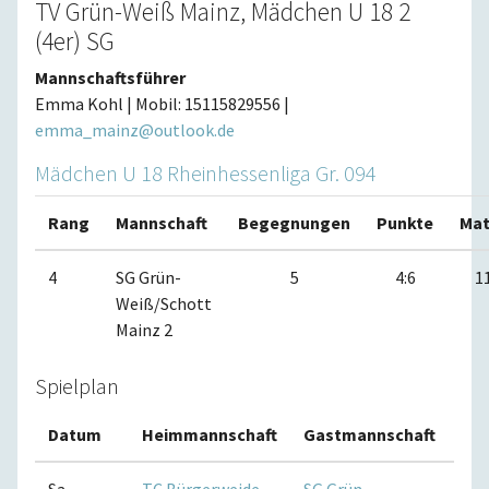
TV Grün-Weiß Mainz, Mädchen U 18 2
(4er) SG
Mannschaftsführer
Emma Kohl | Mobil: 15115829556 |
emma_mainz@outlook.de
Mädchen U 18 Rheinhessenliga Gr. 094
Rang
Mannschaft
Begegnungen
Punkte
Mat
4
SG Grün-
5
4:6
1
Weiß/Schott
Mainz 2
Spielplan
Datum
Heimmannschaft
Gastmannschaft
Spi