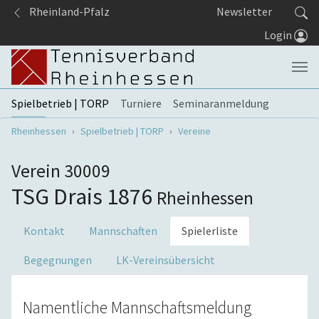
Springe zum Seiteninhalt
Rheinland-Pfalz
Newsletter
Login
Spielbetrieb | TORP
Turniere
Seminaranmeldung
Sie sind hier:
Rheinhessen
Spielbetrieb | TORP
Vereine
Verein 30009
TSG Drais 1876
Rheinhessen
Kontakt
Mannschaften
Spielerliste
Begegnungen
LK-Vereinsübersicht
Namentliche Mannschaftsmeldung