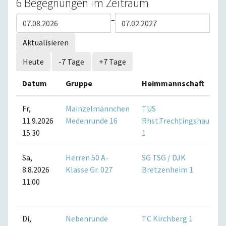
6 Begegnungen im Zeitraum
–
Aktualisieren
Heute
-7 Tage
+7 Tage
Datum
Gruppe
Heimmannschaft
Fr,
Mainzelmännchen
TUS
11.9.2026
Medenrunde 16
Rhst.Trechtingshausen
15:30
1
Sa,
Herren 50 A-
SG TSG / DJK
8.8.2026
Klasse Gr. 027
Bretzenheim 1
11:00
Di,
Nebenrunde
TC Kirchberg 1