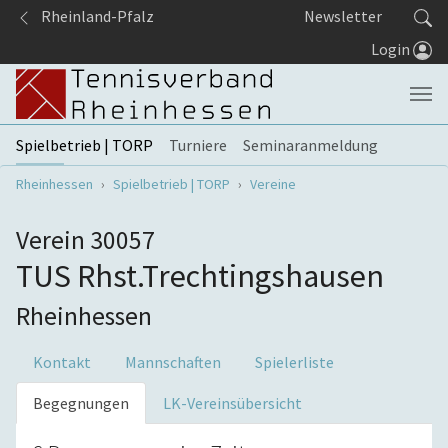
Springe zum Seiteninhalt
Rheinland-Pfalz
Newsletter
Login
Spielbetrieb | TORP
Turniere
Seminaranmeldung
Sie sind hier:
Rheinhessen
Spielbetrieb | TORP
Vereine
Verein 30057
TUS Rhst.Trechtingshausen
Rheinhessen
Kontakt
Mannschaften
Spielerliste
Begegnungen
LK-Vereinsübersicht