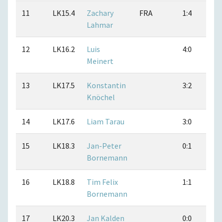
11
LK15.4
Zachary
FRA
1:4
1
Lahmar
12
LK16.2
Luis
4:0
3
Meinert
13
LK17.5
Konstantin
3:2
5
Knöchel
14
LK17.6
Liam Tarau
3:0
2
15
LK18.3
Jan-Peter
0:1
1
Bornemann
16
LK18.8
Tim Felix
1:1
2
Bornemann
17
LK20.3
Jan Kalden
0:0
0