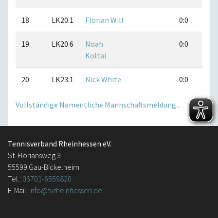
18
LK20.1
Florian Will
0:0
0
19
LK20.6
Noah
0:0
0
Koltai
20
LK23.1
Nick White
0:0
0
Vollständige Namentliche Mannschaftsmeldung...
Tennisverband Rheinhessen eV.
St. Floriansweg 3
55599 Gau-Bickelheim
Tel.:
06701-6559820
E-Mail:
info@tvrheinhessen.de