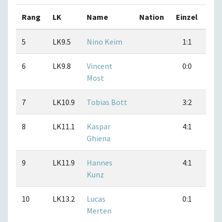
Rang
LK
Name
Nation
Einzel
Do
5
LK9.5
Nino Keim
1:1
2
6
LK9.8
Vincent
0:0
0
Most
7
LK10.9
Tobias Bott
3:2
4
8
LK11.1
Kaspar
4:1
5
Ghiena
9
LK11.9
Hannes
4:1
3
Kunz
10
LK13.2
Lucas
0:1
0
Merten