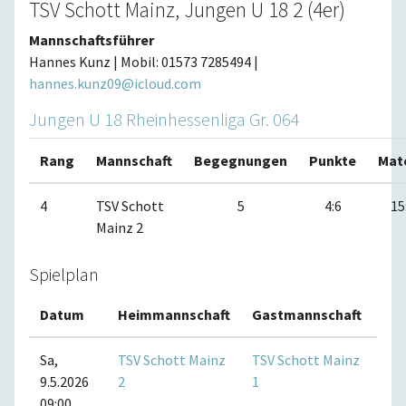
TSV Schott Mainz, Jungen U 18 2 (4er)
Mannschaftsführer
Hannes Kunz | Mobil: 01573 7285494 |
hannes.kunz09@icloud.com
Jungen U 18 Rheinhessenliga Gr. 064
Rang
Mannschaft
Begegnungen
Punkte
Mat
4
TSV Schott
5
4:6
15
Mainz 2
Spielplan
Datum
Heimmannschaft
Gastmannschaft
Ma
Sa,
TSV Schott Mainz
TSV Schott Mainz
9.5.2026
2
1
09:00