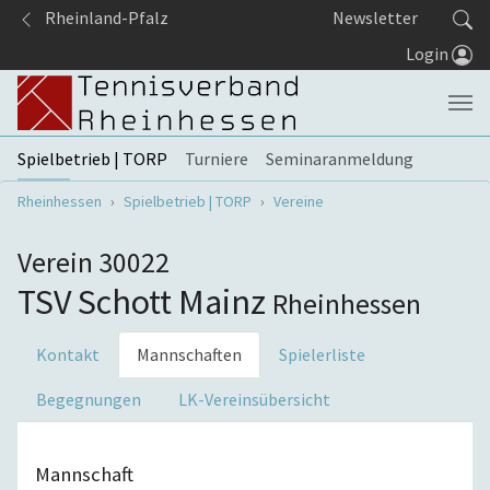
Springe zum Seiteninhalt
Rheinland-Pfalz
Newsletter
Login
Spielbetrieb | TORP
Turniere
Seminaranmeldung
Sie sind hier:
Rheinhessen
Spielbetrieb | TORP
Vereine
Verein 30022
TSV Schott Mainz
Rheinhessen
Kontakt
Mannschaften
Spielerliste
Begegnungen
LK-Vereinsübersicht
Mannschaft