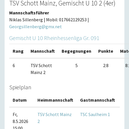
TSV Schott Mainz, Gemischt U 10 2 (4er)
Mannschaftsführer
Niklas Sillenberg | Mobil: 017662129253 |
Georgsillenberg@gmx.net
Gemischt U 10 Rheinhessenliga Gr. 091
Rang
Mannschaft
Begegnungen
Punkte
Mat
6
TSV Schott
5
2:8
8:
Mainz 2
Spielplan
Datum
Heimmannschaft
Gastmannschaft
Ma
Fr,
TSV Schott Mainz
TSC Saulheim 1
8.5.2026
2
15:00