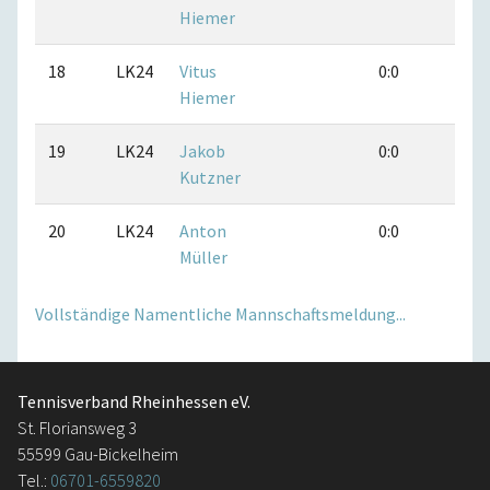
Hiemer
18
LK24
Vitus
0:0
0:0
Hiemer
19
LK24
Jakob
0:0
0:0
Kutzner
20
LK24
Anton
0:0
0:0
Müller
Vollständige Namentliche Mannschaftsmeldung...
Tennisverband Rheinhessen eV.
St. Floriansweg 3
55599 Gau-Bickelheim
Tel.:
06701-6559820