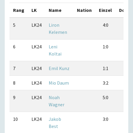
Rang
LK
Name
Nation
Einzel
Doppe
5
LK24
Liron
4:0
3:1
Kelemen
6
LK24
Leni
1:0
1:0
Koltai
7
LK24
Emil Kunz
1:1
1:0
8
LK24
Mio Daum
3:2
4:1
9
LK24
Noah
5:0
5:0
Wagner
10
LK24
Jakob
3:0
4:1
Best