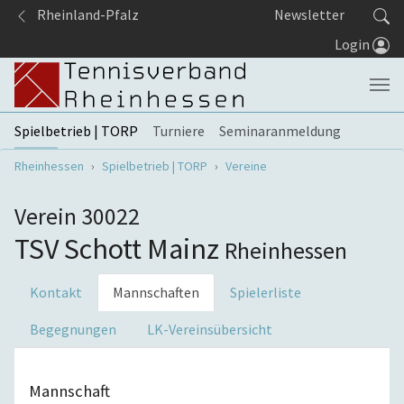
Springe zum Seiteninhalt
Rheinland-Pfalz
Newsletter
Login
Spielbetrieb | TORP
Turniere
Seminaranmeldung
Sie sind hier:
Rheinhessen
Spielbetrieb | TORP
Vereine
Verein 30022
TSV Schott Mainz
Rheinhessen
Kontakt
Mannschaften
Spielerliste
Begegnungen
LK-Vereinsübersicht
Mannschaft