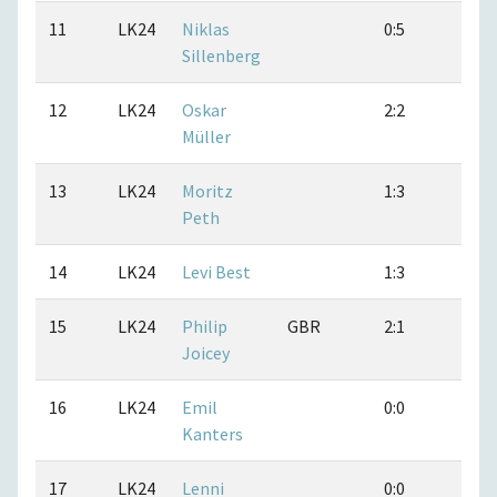
11
LK24
Niklas
0:5
0:5
Sillenberg
12
LK24
Oskar
2:2
1:2
Müller
13
LK24
Moritz
1:3
2:2
Peth
14
LK24
Levi Best
1:3
0:3
15
LK24
Philip
GBR
2:1
1:3
Joicey
16
LK24
Emil
0:0
0:0
Kanters
17
LK24
Lenni
0:0
0:0