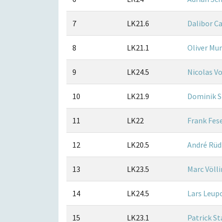
7
LK21.6
Dalibor C
8
LK21.1
Oliver Mu
9
LK24.5
Nicolas V
10
LK21.9
Dominik 
11
LK22
Frank Fes
12
LK20.5
André Rüd
13
LK23.5
Marc Völl
14
LK24.5
Lars Leup
15
LK23.1
Patrick S