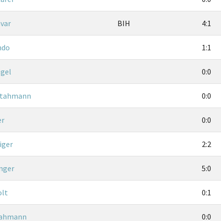
avar
BIH
4:1
ndo
1:1
ogel
0:0
Stahmann
0:0
er
0:0
iger
2:2
inger
5:0
olt
0:1
tahmann
0:0