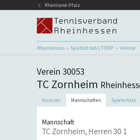
Springe zum Seiteninhalt
Rheinland-Pfalz
Sie sind hier:
Rheinhessen
Spielbetrieb | TORP
Vereine
Verein 30053
TC Zornheim
Rheinhess
Kontakt
Mannschaften
Spielerliste
Mannschaft
TC Zornheim, Herren 30 1