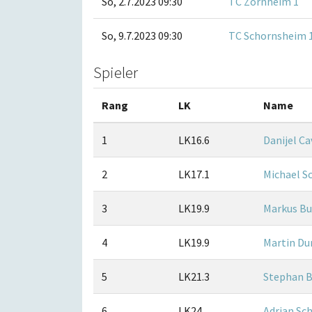
So, 2.7.2023 09:30
TC Zornheim 1
So, 9.7.2023 09:30
TC Schornsheim 
Spieler
Rang
LK
Name
1
LK16.6
Danijel Ca
2
LK17.1
Michael S
3
LK19.9
Markus Bu
4
LK19.9
Martin Du
5
LK21.3
Stephan 
6
LK24
Adrian Sc