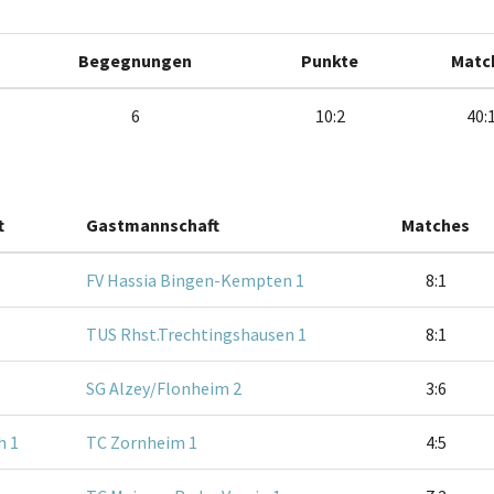
Begegnungen
Punkte
Matc
6
10:2
40:
t
Gastmannschaft
Matches
FV Hassia Bingen-Kempten 1
8:1
TUS Rhst.Trechtingshausen 1
8:1
SG Alzey/Flonheim 2
3:6
h 1
TC Zornheim 1
4:5