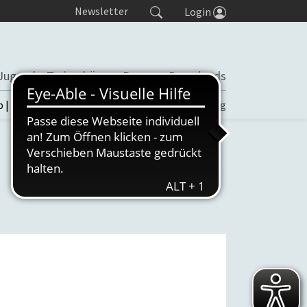
Newsletter
Login
Jugend
Trainerbörse
Presse
Downloads
b | TORP
Turniere
Seminaranmeldung