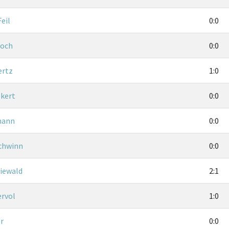
eil
0:0
och
0:0
ertz
1:0
ekert
0:0
mann
0:0
chwinn
0:0
iewald
2:1
ervol
1:0
r
0:0