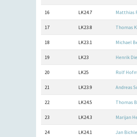
16
LK24.7
Matthias F
17
LK23.8
Thomas K
18
LK23.1
Michael B
19
LK23
Henrik Di
20
LK25
Rolf Hof
21
LK23.9
Andreas S
22
LK24.5
Thomas B
23
LK24.3
Marijan H
24
LK24.1
Jan Bichle