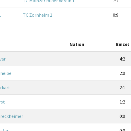
TC Mainzer Ruder Verein 1
7:2
1
TC Zornheim 1
0:9
Nation
Einzel
var
4:2
cheibe
2:0
rkart
2:1
rst
1:2
Breckheimer
0:0
häfer
0:0