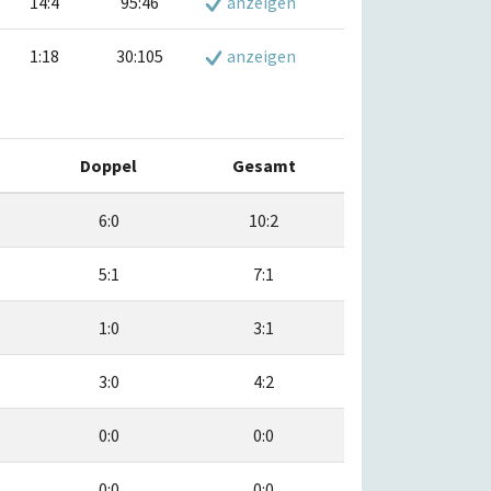
14:4
95:46
anzeigen
1:18
30:105
anzeigen
Doppel
Gesamt
6:0
10:2
5:1
7:1
1:0
3:1
3:0
4:2
0:0
0:0
0:0
0:0