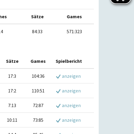
hes
Sätze
Games
14
84:33
571:323
Sätze
Games
Spielbericht
17:3
104:36
anzeigen
17:2
110:51
anzeigen
7:13
72:87
anzeigen
10:11
73:85
anzeigen