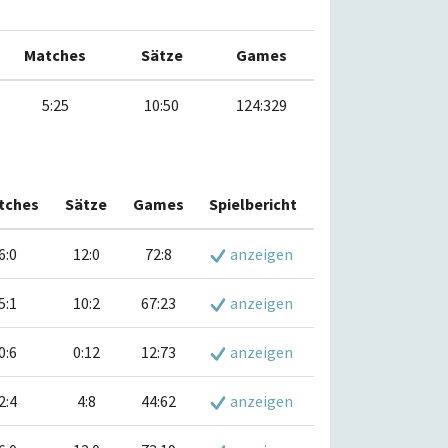
Matches
Sätze
Games
5:25
10:50
124:329
tches
Sätze
Games
Spielbericht
6:0
12:0
72:8
anzeigen
5:1
10:2
67:23
anzeigen
0:6
0:12
12:73
anzeigen
2:4
4:8
44:62
anzeigen