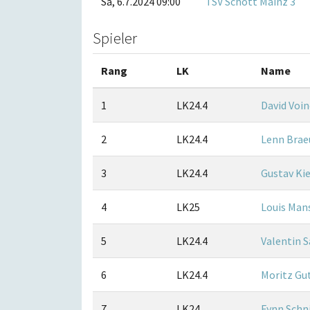
Sa, 6.7.2024 09:00
TSV Schott Mainz 3
Spieler
Rang
LK
Name
1
LK24.4
David Voi
2
LK24.4
Lenn Brae
3
LK24.4
Gustav Ki
4
LK25
Louis Man
5
LK24.4
Valentin 
6
LK24.4
Moritz Gu
7
LK24
Fynn Schn