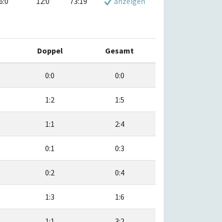
6:0
12:0
73:19
anzeigen
Doppel
Gesamt
0:0
0:0
1:2
1:5
1:1
2:4
0:1
0:3
0:2
0:4
1:3
1:6
1:1
3:2