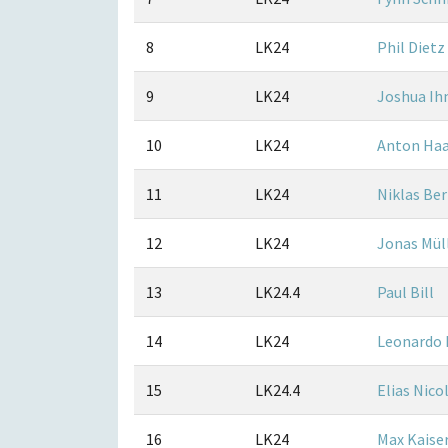
8
LK24
Phil Dietz
9
LK24
Joshua I
10
LK24
Anton Ha
11
LK24
Niklas Be
12
LK24
Jonas Mül
13
LK24.4
Paul Bill
14
LK24
Leonardo 
15
LK24.4
Elias Nico
16
LK24
Max Kaise