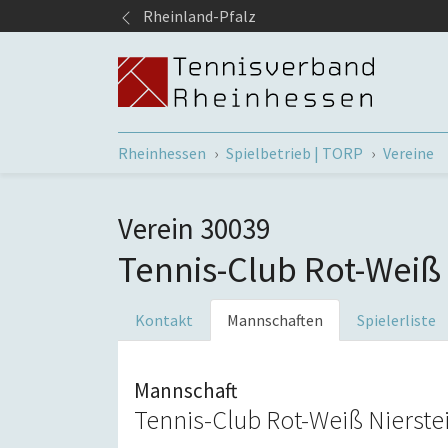
Springe zum Seiteninhalt
Rheinland-Pfalz
Sie sind hier:
Rheinhessen
Spielbetrieb | TORP
Vereine
Verein 30039
Tennis-Club Rot-Weiß 
Kontakt
Mannschaften
Spielerliste
Mannschaft
Tennis-Club Rot-Weiß Nierstein