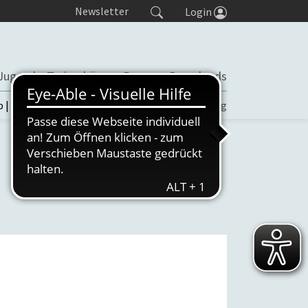
Newsletter
Login
Jugend
Trainerbörse
Presse
Downloads
b | TORP
Turniere
Seminaranmeldung