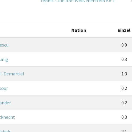
Tennis-Club Rot-Weiß Nierstein e.V. 1
Nation
Einzel
nescu
0:0
unig
0:3
el-Demartial
1:3
sour
0:2
Sander
0:2
tknecht
0:3
ichels
2:1