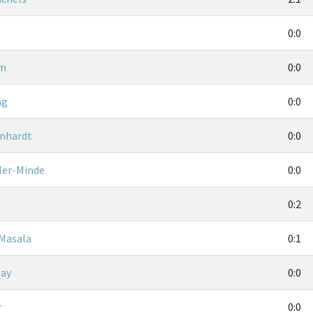
0:0
hm
0:0
ag
0:0
rnhardt
0:0
ler-Minde
0:0
0:2
Masala
0:1
lay
0:0
r
0:0